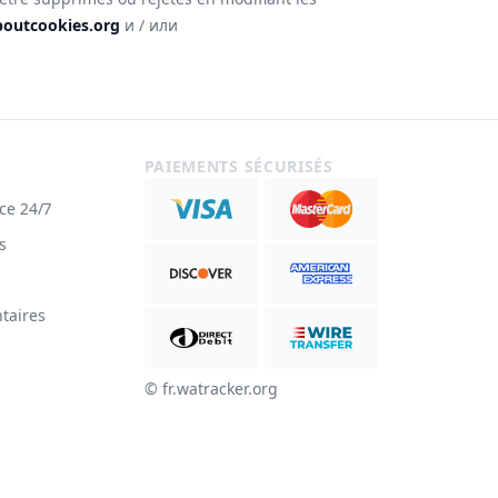
boutcookies.org
и / или
PAIEMENTS SÉCURISÉS
ce 24/7
s
taires
© ‌fr.watracker.org