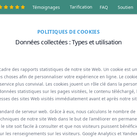
Tarification
Témoignages
FAQ
Soutien
POLITIQUES DE COOKIES
Données collectées : Types et utilisation
cadre des rapports statistiques de notre site Web. Un cookie est un 
s choses afin de personnaliser votre expérience en ligne. Le cooki
service plus convivial. Les cookies jouent un rôle clé dans la person
onnées statistiques sur les pages visitées, le contenu téléchargé
resses des sites Web visités immédiatement avant et après notre site.
tandard de serveur web. Grâce à eux, nous calculons le nombre de p
s techniques de notre site Web dans le but de l'améliorer en perma
 le site soit facile à consulter et que nos visiteurs puissent bénéf
sur les renseignements sur les visiteurs. Google Analytics et Yandex